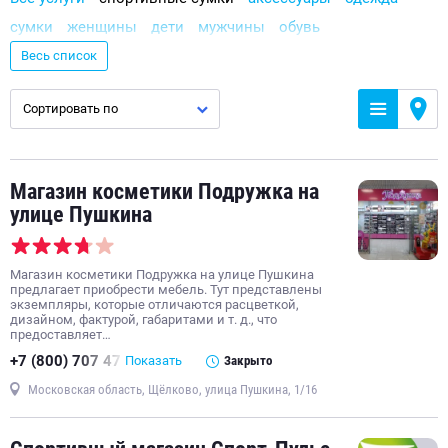
сумки
женщины
дети
мужчины
обувь
чулочно-носочные изделия
нижнее белье
Весь список
верхняя одежда
головные уборы
рюкзаки
зонты
Сортировать по
ювелирные украшения, бижутерия
спецодежда и средство индивидуальной защиты
детская обувь
платки и шарфы
трикотажные изделия
Магазин косметики Подружка на
бижутерия
спорт
термобелье
джинсовая одежда
улице Пушкина
купальники
спецобувь
школьная форма
футболки
девочки
интернет-магазин одежды
банданы
Магазин косметики Подружка на улице Пушкина
интернет-магазин обуви с доставкой
серёжки
предлагает приобрести мебель. Тут представлены
экземпляры, которые отличаются расцветкой,
визитницы
браслеты
мужские рубашки
варежки
дизайном, фактурой, габаритами и т. д., что
предоставляет…
серебряные браслеты
форма для охранника
+7 (800) 707 47
Показать
Закрыто
Московская область, Щёлково, улица Пушкина, 1/16