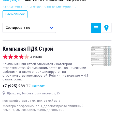
строительные и отделочные материалы
инженерные работы
ремонт и отделка помещений
Весь список
строительные работы
монтаж инженерных систем
Сортировать по
система отопления и водоснабжения и канализации
декоративные элементы и покрытия
электронагревательное оборудование
Компания ПДК Строй
напольное покрытие
металлообработка
3 отзыва
двери на заказ
сантехнические работы
Компания ПДК Строй относится к категории
кровельные работы
система перегородок
окно
строительство. Фирма занимается сантехническими
работами, а также специализируется на
электромонтажные работы
строительстве электросетей. Рейтинг на портале — 4.1
балла. Если…
штукатурно-малярные работы
металлоконструкция
+7 (925) 239 77
Показать
фасадные материалы и конструкции
Щелково, 1-й Советский переулок, 25
ремонт и укладка напольных покрытий
ПОСЛЕДНИЙ ОТЗЫВ ОТ МАРИНА, 30 МАЙ 2017
жалюзи и рольставни
забор и ограждение
Мастера профессионалы, делают просто отличный
стеновые панели
ремонт, мы остались очень довольны.…
магазин металлоизделий