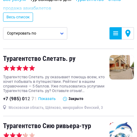
продажа авиабилетов
продажа железнодорожных билетов
хостел
круиз
Весь список
тур по России
пляжный тур
туры в ОАЭ
горящий тур
Сортировать по
гостиница по часам
мини-гостиница
туры в Китай
туры на Кубу
туры на Мальдивы
экскурсионный тур
экскурсия
пакетный тур
тур по Европе
активный тур
Турагентство Слетать. ру
помощь в оформлении виз
гостевой дом
апартаменты
свадебный тур
туроператор
туры в Египет
Турагентство Слетать. ру оказывает помощь всем, кто
горнолыжный тур
продажа автобусных билетов
хочет побывать в путешествии. Рейтинг в нашем
справочнике — 5 баллов. Уже пользовались услугами
туры в Таиланд
экскурсии для детей
туры в Испанию
Турагентства Слетать. ру? Оставьте отзыв!…
экскурсии в музей
клубный отель
туры в Доминикану
+7 (985) 012 71
Показать
Закрыто
туры в Грузию
туры в Тунис
туры во Вьетнам
Московская область, Щёлково, микрорайон Финский, 3
фитнес-туры
туры в Гоа
Турагентство Сию ривьера-тур