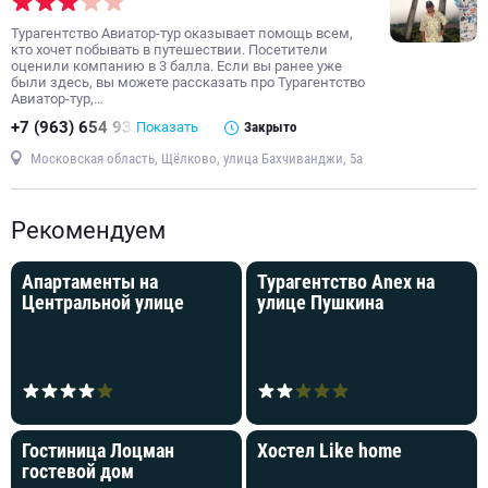
Турагентство Авиатор-тур оказывает помощь всем,
кто хочет побывать в путешествии. Посетители
оценили компанию в 3 балла. Если вы ранее уже
были здесь, вы можете рассказать про Турагентство
Авиатор-тур,…
+7 (963) 654 93
Показать
Закрыто
Московская область, Щёлково, улица Бахчиванджи, 5а
Рекомендуем
Апартаменты на
Турагентство Anex на
Центральной улице
улице Пушкина
Гостиница Лоцман
Хостел Like home
гостевой дом