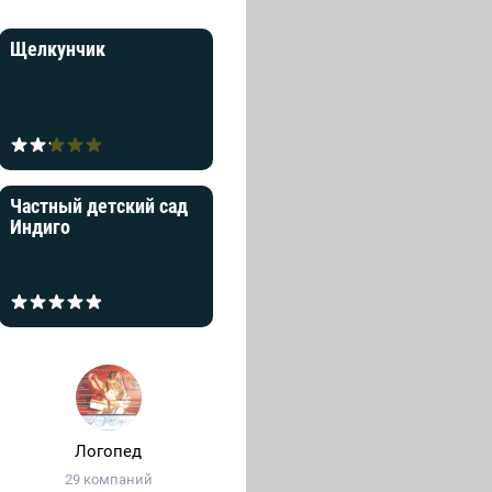
Щелкунчик
Частный детский сад
Индиго
Логопед
29 компаний