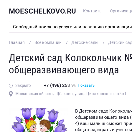
MOESCHELKOVO.RU
Контакты
Организац
Главная
Все компании
Детские сады
Детский са
Детский сад Колокольчик 
общеразвивающего вида
Закрыто
+7 (496) 253 96
Показать
Московская область, Щёлково, улица Циолковского, ст5 к1
В Детском саде Колоколь
общеразвивающего вида (р
4) ваш малыш сможет при
общаться, играть и учиться