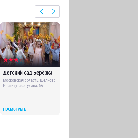
Детский сад Берёзка
Солнышко
Де
Ци
Московская область, Щёлково,
Московская область, Щёлково,
Институтская улица, 6Б
улица Циолковского, ст4а
Мос
ули
ПОСМОТРЕТЬ
ПОСМОТРЕТЬ
ПО