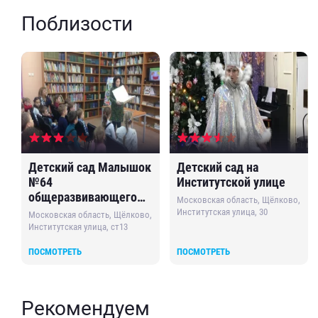
Поблизости
Детский сад Малышок
Детский сад на
№64
Институтской улице
общеразвивающего
Московская область, Щёлково,
вида
Институтская улица, 30
Московская область, Щёлково,
Институтская улица, ст13
ПОСМОТРЕТЬ
ПОСМОТРЕТЬ
Рекомендуем