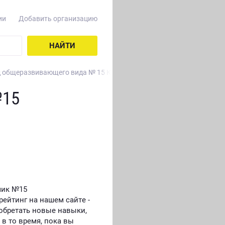
ии
Добавить организацию
НАЙТИ
д общеразвивающего вида № 15 Колокольчик
№15
чик №15
ейтинг на нашем сайте -
обретать новые навыки,
 в то время, пока вы