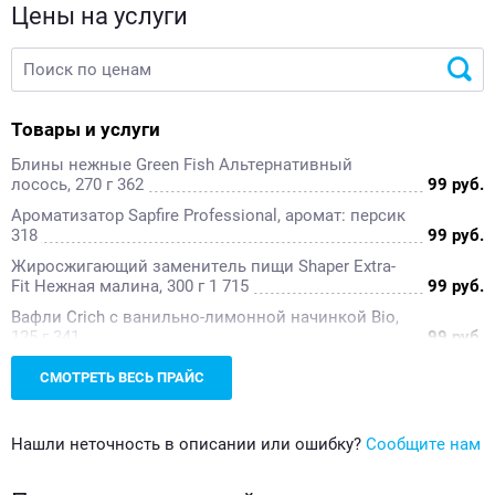
Доставка хот-догов
Дог-френдли ресторан
Цены на услуги
Товары и услуги
Блины нежные Green Fish Альтернативный
лосось, 270 г 362
99 руб.
Ароматизатор Sapfire Professional, аромат: персик
318
99 руб.
Жиросжигающий заменитель пищи Shaper Extra-
Fit Нежная малина, 300 г 1 715
99 руб.
Вафли Crich с ванильно-лимонной начинкой Bio,
125 г 341
99 руб.
Диспенсер для мыла Fresh code Fresh цвет:
СМОТРЕТЬ ВЕСЬ ПРАЙС
белый, 7×16 см 538
99 руб.
Показать еще
Бумага для выпечки Quick Cook универсальная, 8
м 109
99 руб.
Нашли неточность в описании или ошибку?
Сообщите нам
Гель для мытья посуды пена-эффект Fairy
Зелёное яблоко, 900 мл 199 236
99 руб.