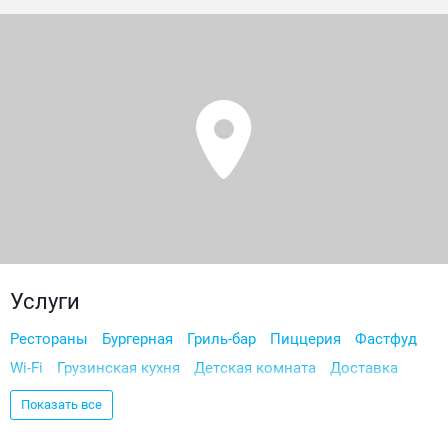
Услуги
Рестораны
Бургерная
Гриль-бар
Пиццерия
Фастфуд
Wi-Fi
Грузинская кухня
Детская комната
Доставка
Кавказская кухня
Детский ресторан
Эконом
Показать все
Доставка фастфуда
Кофе на вынос
Чебуречная